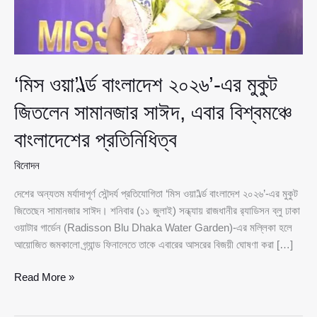
‘মিস ওয়া’\র্ল্ড বাংলাদেশ ২০২৬’-এর মুকুট
জিতলেন সামানজার সাঈদ, এবার বিশ্বমঞ্চে
বাংলাদেশের প্রতিনিধিত্ব
বিনোদন
দেশের অন্যতম মর্যাদাপূর্ণ সৌন্দর্য প্রতিযোগিতা ‘মিস ওয়া’\র্ল্ড বাংলাদেশ ২০২৬’-এর মুকুট
জিতেছেন সামানজার সাঈদ। শনিবার (১১ জুলাই) সন্ধ্যায় রাজধানীর র‌্যাডিসন ব্লু ঢাকা
ওয়াটার গার্ডেন (Radisson Blu Dhaka Water Garden)-এর মল্লিকা হলে
আয়োজিত জমকালো গ্র্যান্ড ফিনালেতে তাকে এবারের আসরের বিজয়ী ঘোষণা করা […]
‘মিস
Read More »
ওয়া’\র্ল্ড
বাংলাদেশ