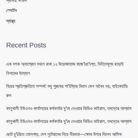
স্থানীয় সংবাদ
স্পোর্টস
স্বাস্থ্য
Recent Posts
এক দশক অ্যাপ্রোন দখলে রাখা ১২ উড়োজাহাজ বাজে’\য়া’\প্ত, ভিত্তিমূল্য ছাড়াই
নিলামের উদ্যোগ
বিয়ের প্রতিশ্রুতিতে সম্পর্ক: শুধু পুরুষের শা’\স্তির বিধান কেন অবৈধ নয়, হাইকোর্টের
রুল
কালুখালী ইউএনও কার্যালয়ের কর্মকর্তার ঘু’\ষ নেওয়ার ভিডিও ভাইরাল, তদন্তের আশ্বাস
কালুখালী ইউএনও কার্যালয়ের কর্মকর্তার ঘু’\ষ নেওয়ার ভিডিও ভাইরাল, তদন্তের আশ্বাস
ছোট চু’\রিতে তোলপাড়, দেশ লুটেরাদের নিয়ে নীরবতা—ক্ষোভ উগরে দিলেন আসিফ