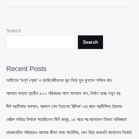
ঘিরে
উদ্বেগ,
যুদ্ধবিরতি
বাস্তবায়নে
Search
ফ্রান্স-
পাকিস্তানের
Search
জোর
আহ্বান
Recent Posts
অতীতের ‘অপূর্ণ প্রেম’ ও ব্যক্তিজীবনের ভুল নিয়ে মুখ খুললেন শাকিব খান
আসামে বন্যায় গৃহহীন ৫০০ পরিবারের পাশে সালমান খান, নির্মাণ হচ্ছে নতুন ঘর
দীর্ঘ প্রতীক্ষার অবসান, প্রকাশ পেল ইয়াশের ‘টক্সিক’-এর বহুল প্রতীক্ষিত ট্রেলার
বোটক্স করিয়ে বিপাকে পড়েছিলেন মিনি মাথুর, ১৫ বছর পর জানালেন তিক্ত অভিজ্ঞতা
তারকাখচিত পরিবারেও আলাদা জীবন সাবা পাতৌদির, কেন বিয়ে করেননি জানালেন নিজেই