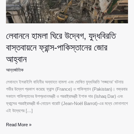
লেবাননে হামলা ঘিরে উদ্বেগ, যুদ্ধবিরতি
বাস্তবায়নে ফ্রান্স-পাকিস্তানের জোর
আহ্বান
আন্তর্জাতিক
লেবাননে ইসরাইলি বাহিনীর অব্যাহত হামলা এবং ঘোষিত যুদ্ধবিরতি ‘লঙ্ঘনের’ ঘটনায়
গভীর উদ্বেগ প্রকাশ করেছে ফ্রান্স (France) ও পাকিস্তান (Pakistan)। শুক্রবার
সকালে পাকিস্তানের উপপ্রধানমন্ত্রী ও পররাষ্ট্রমন্ত্রী ইশাক দার (Ishaq Dar) এবং
ফ্রান্সের পররাষ্ট্রমন্ত্রী জঁ-নোয়েল বারোট (Jean-Noël Barrot)-এর মধ্যে ফোনালাপে
এই উদ্বেগের […]
লেবাননে
Read More »
হামলা