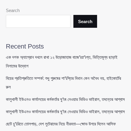
‘সাফল্য’
ম্লান:
Search
নতুন
সরকারের
Search
মধুচন্দ্রিমায়
অস্বস্তির
সুর
Recent Posts
এক দশক অ্যাপ্রোন দখলে রাখা ১২ উড়োজাহাজ বাজে’\য়া’\প্ত, ভিত্তিমূল্য ছাড়াই
নিলামের উদ্যোগ
বিয়ের প্রতিশ্রুতিতে সম্পর্ক: শুধু পুরুষের শা’\স্তির বিধান কেন অবৈধ নয়, হাইকোর্টের
রুল
কালুখালী ইউএনও কার্যালয়ের কর্মকর্তার ঘু’\ষ নেওয়ার ভিডিও ভাইরাল, তদন্তের আশ্বাস
কালুখালী ইউএনও কার্যালয়ের কর্মকর্তার ঘু’\ষ নেওয়ার ভিডিও ভাইরাল, তদন্তের আশ্বাস
ছোট চু’\রিতে তোলপাড়, দেশ লুটেরাদের নিয়ে নীরবতা—ক্ষোভ উগরে দিলেন আসিফ