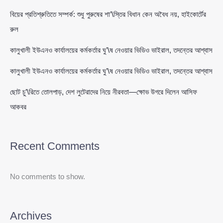
বিয়ের প্রতিশ্রুতিতে সম্পর্ক: শুধু পুরুষের শা’\স্তির বিধান কেন অবৈধ নয়, হাইকোর্টের
রুল
কালুখালী ইউএনও কার্যালয়ের কর্মকর্তার ঘু’\ষ নেওয়ার ভিডিও ভাইরাল, তদন্তের আশ্বাস
কালুখালী ইউএনও কার্যালয়ের কর্মকর্তার ঘু’\ষ নেওয়ার ভিডিও ভাইরাল, তদন্তের আশ্বাস
ছোট চু’\রিতে তোলপাড়, দেশ লুটেরাদের নিয়ে নীরবতা—ক্ষোভ উগরে দিলেন আসিফ
আকবর
Recent Comments
No comments to show.
Archives