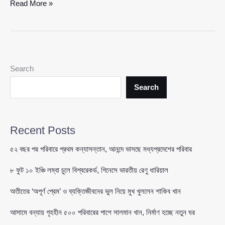
শিমলায়
Read More »
দাপট
দেখিয়ে
স্বর্ণ
—
দক্ষিণ
Search
এশিয়ান
যুব
Search
টিটি
চ্যাম্পিয়নশিপে
বাংলাদেশের
Recent Posts
সাফল্য
৫২ বছর পর পরিবারে প্রথম কন্যাসন্তান, আনন্দে ভাসছে মধ্যপ্রদেশের পরিবার
৮ ফুট ১০ ইঞ্চি লম্বা চুলে বিশ্বরেকর্ড, গিনেসে ভারতীয় রেণু ধারিয়াল
অতীতের ‘অপূর্ণ প্রেম’ ও ব্যক্তিজীবনের ভুল নিয়ে মুখ খুললেন শাকিব খান
আসামে বন্যায় গৃহহীন ৫০০ পরিবারের পাশে সালমান খান, নির্মাণ হচ্ছে নতুন ঘর