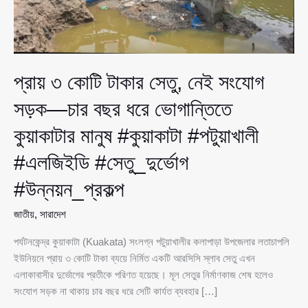
প্রায় ৩ কোটি টাকার সেতু, নেই সংযোগ
সড়ক—চার বছর ধরে ভোগান্তিতে
কুয়াকাটার মানুষ #কুয়াকাটা #পটুয়াখালী
#এলজিইডি #সেতু_দুর্ভোগ
#উন্নয়ন_প্রকল্প
জাতীয়
,
সারাদেশ
পর্যটনকেন্দ্র কুয়াকাটা (Kuakata) সংলগ্ন পটুয়াখালীর কলাপাড়া উপজেলার লতাচাপলি
ইউনিয়নে প্রায় ৩ কোটি টাকা ব্যয়ে নির্মিত একটি আরসিসি স্লাব সেতু এখন
এলাকাবাসীর দুর্ভোগের প্রতীকে পরিণত হয়েছে। মূল সেতুর নির্মাণকাজ শেষ হলেও
সংযোগ সড়ক না থাকায় চার বছর ধরে সেটি কার্যত ব্যবহার […]