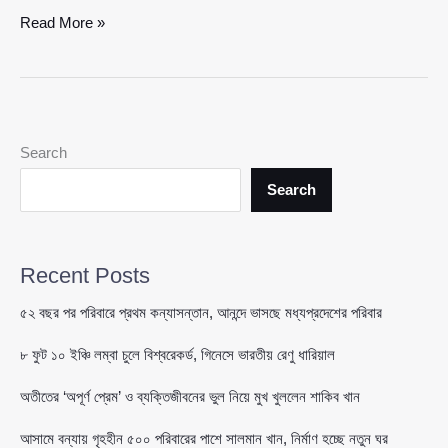
প্রায়
Read More »
৩
কোটি
টাকার
সেতু,
নেই
Search
সংযোগ
সড়ক
Search
—
চার
বছর
Recent Posts
ধরে
ভোগান্তিতে
৫২ বছর পর পরিবারে প্রথম কন্যাসন্তান, আনন্দে ভাসছে মধ্যপ্রদেশের পরিবার
কুয়াকাটার
৮ ফুট ১০ ইঞ্চি লম্বা চুলে বিশ্বরেকর্ড, গিনেসে ভারতীয় রেণু ধারিয়াল
মানুষ
#কুয়াকাটা
অতীতের ‘অপূর্ণ প্রেম’ ও ব্যক্তিজীবনের ভুল নিয়ে মুখ খুললেন শাকিব খান
#পটুয়াখালী
#এলজিইডি
আসামে বন্যায় গৃহহীন ৫০০ পরিবারের পাশে সালমান খান, নির্মাণ হচ্ছে নতুন ঘর