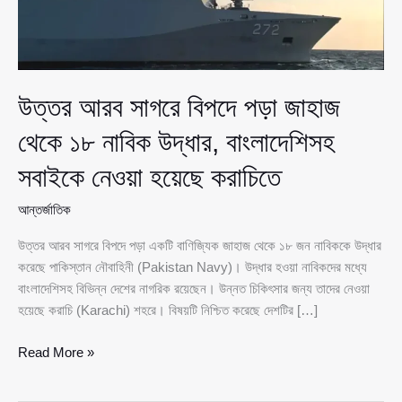
উত্তর আরব সাগরে বিপদে পড়া জাহাজ
থেকে ১৮ নাবিক উদ্ধার, বাংলাদেশিসহ
সবাইকে নেওয়া হয়েছে করাচিতে
আন্তর্জাতিক
উত্তর আরব সাগরে বিপদে পড়া একটি বাণিজ্যিক জাহাজ থেকে ১৮ জন নাবিককে উদ্ধার
করেছে পাকিস্তান নৌবাহিনী (Pakistan Navy)। উদ্ধার হওয়া নাবিকদের মধ্যে
বাংলাদেশিসহ বিভিন্ন দেশের নাগরিক রয়েছেন। উন্নত চিকিৎসার জন্য তাদের নেওয়া
হয়েছে করাচি (Karachi) শহরে। বিষয়টি নিশ্চিত করেছে দেশটির […]
উত্তর
Read More »
আরব
সাগরে