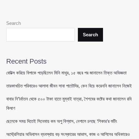
বিপদে
পড়া
জাহাজ
Search
থেকে
১৮
Search
নাবিক
উদ্ধার,
বাংলাদেশিসহ
Recent Posts
সবাইকে
নেওয়া
বোটক্স করিয়ে বিপাকে পড়েছিলেন মিনি মাথুর, ১৫ বছর পর জানালেন তিক্ত অভিজ্ঞতা
হয়েছে
তারকাখচিত পরিবারেও আলাদা জীবন সাবা পাতৌদির, কেন বিয়ে করেননি জানালেন নিজেই
করাচিতে
বাবার নি’\র্যাতন থেকে ৫০০ টাকা হাতে মুম্বাই যাত্রা, শৈশবের কষ্টের কথা জানালেন রবি
কিষাণ
ছেলেকে সময় দিতেই সিনেমায় কম অপু বিশ্বাস, নেপালে চলছে ‘শিকার’র শুটিং
অস্ট্রেলিয়ার অভিবাসন ব্যবস্থায় বড় সংস্কারের আভাস, কাজ ও আপিলের অধিকারেও