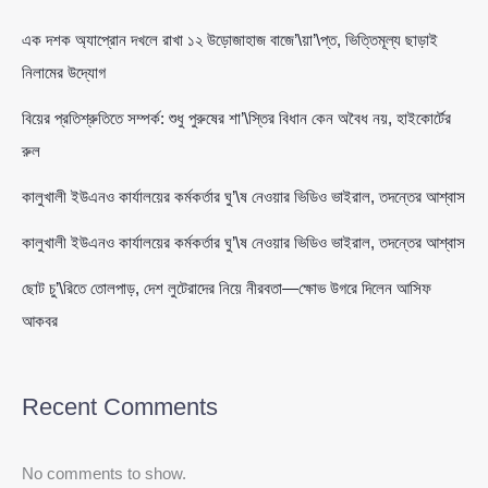
এক দশক অ্যাপ্রোন দখলে রাখা ১২ উড়োজাহাজ বাজে’\য়া’\প্ত, ভিত্তিমূল্য ছাড়াই
নিলামের উদ্যোগ
বিয়ের প্রতিশ্রুতিতে সম্পর্ক: শুধু পুরুষের শা’\স্তির বিধান কেন অবৈধ নয়, হাইকোর্টের
রুল
কালুখালী ইউএনও কার্যালয়ের কর্মকর্তার ঘু’\ষ নেওয়ার ভিডিও ভাইরাল, তদন্তের আশ্বাস
কালুখালী ইউএনও কার্যালয়ের কর্মকর্তার ঘু’\ষ নেওয়ার ভিডিও ভাইরাল, তদন্তের আশ্বাস
ছোট চু’\রিতে তোলপাড়, দেশ লুটেরাদের নিয়ে নীরবতা—ক্ষোভ উগরে দিলেন আসিফ
আকবর
Recent Comments
No comments to show.