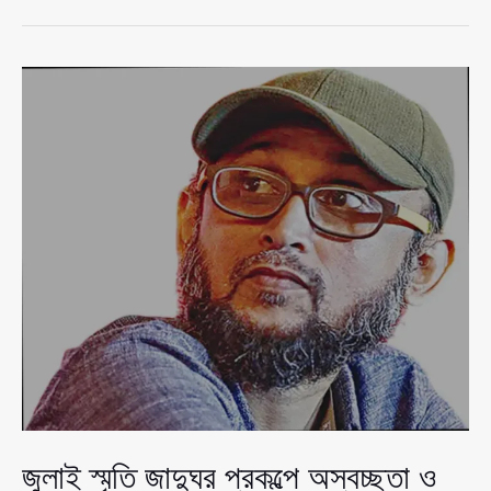
জাদুঘর
নিয়ে
দু’\র্নী’\তির
অভিযোগ
প্রত্যাখ্যান
ফারুকীর,
বললেন
‘ডিসইনফরমেশন’
জুলাই স্মৃতি জাদুঘর প্রকল্পে অস্বচ্ছতা ও