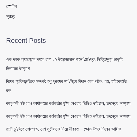
স্পোর্টস
স্বাস্থ্য
Recent Posts
এক দশক অ্যাপ্রোন দখলে রাখা ১২ উড়োজাহাজ বাজে’\য়া’\প্ত, ভিত্তিমূল্য ছাড়াই
নিলামের উদ্যোগ
বিয়ের প্রতিশ্রুতিতে সম্পর্ক: শুধু পুরুষের শা’\স্তির বিধান কেন অবৈধ নয়, হাইকোর্টের
রুল
কালুখালী ইউএনও কার্যালয়ের কর্মকর্তার ঘু’\ষ নেওয়ার ভিডিও ভাইরাল, তদন্তের আশ্বাস
কালুখালী ইউএনও কার্যালয়ের কর্মকর্তার ঘু’\ষ নেওয়ার ভিডিও ভাইরাল, তদন্তের আশ্বাস
ছোট চু’\রিতে তোলপাড়, দেশ লুটেরাদের নিয়ে নীরবতা—ক্ষোভ উগরে দিলেন আসিফ