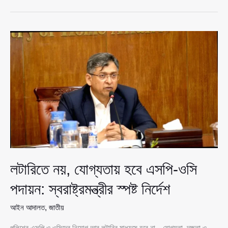
বাজেট-
পরবর্তী
নৈশভোজ
বাতিল,
প্রধানমন্ত্রীর
নির্দেশে
সাশ্রয়
প্রায়
৫০
লাখ
টাকা
লটারিতে নয়, যোগ্যতায় হবে এসপি-ওসি
পদায়ন: স্বরাষ্ট্রমন্ত্রীর স্পষ্ট নির্দেশ
আইন আদালত
,
জাতীয়
পুলিশের এসপি ও ওসিদের নিয়োগ আর লটারির মাধ্যমে হবে না—যোগ্যতা, দক্ষতা ও