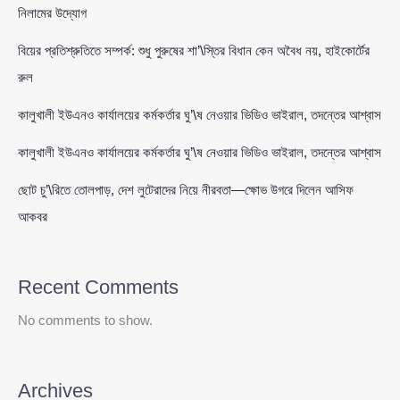
নিলামের উদ্যোগ
বিয়ের প্রতিশ্রুতিতে সম্পর্ক: শুধু পুরুষের শা’\স্তির বিধান কেন অবৈধ নয়, হাইকোর্টের
রুল
কালুখালী ইউএনও কার্যালয়ের কর্মকর্তার ঘু’\ষ নেওয়ার ভিডিও ভাইরাল, তদন্তের আশ্বাস
কালুখালী ইউএনও কার্যালয়ের কর্মকর্তার ঘু’\ষ নেওয়ার ভিডিও ভাইরাল, তদন্তের আশ্বাস
ছোট চু’\রিতে তোলপাড়, দেশ লুটেরাদের নিয়ে নীরবতা—ক্ষোভ উগরে দিলেন আসিফ
আকবর
Recent Comments
No comments to show.
Archives