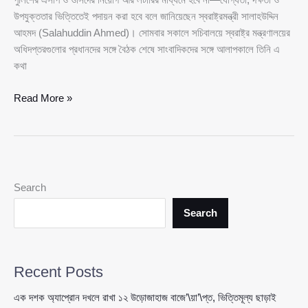
উপযুক্ততার ভিত্তিতেই পদায়ন করা হবে বলে জানিয়েছেন স্বরাষ্ট্রমন্ত্রী সালাহউদ্দিন
আহমদ (Salahuddin Ahmed)। সোমবার সকালে সচিবালয়ে স্বরাষ্ট্র মন্ত্রণালয়ের
অধিদপ্তরগুলোর প্রধানদের সঙ্গে বৈঠক শেষে সাংবাদিকদের সঙ্গে আলাপকালে তিনি এ
কথা
লটারিতে
Read More »
নয়,
যোগ্যতায়
হবে
এসপি-
ওসি
Search
পদায়ন:
স্বরাষ্ট্রমন্ত্রীর
Search
স্পষ্ট
নির্দেশ
Recent Posts
এক দশক অ্যাপ্রোন দখলে রাখা ১২ উড়োজাহাজ বাজে’\য়া’\প্ত, ভিত্তিমূল্য ছাড়াই