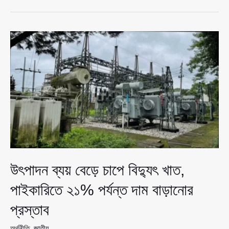
ভারত-
পাকিস্তানকে
পেছনে
ফেলল
বাংলাদেশ,
শান্তি
সূচকে
উঠে
এলো
নতুন
অবস্থান
উৎপাদন ব্যয় বেড়ে চাপে বিদ্যুৎ খাত,
পাইকারিতে ২১% পর্যন্ত দাম বাড়ানোর
প্রস্তাব
অর্থনীতি
,
জাতীয়