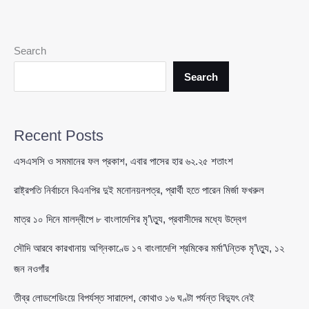
ও
হরমুজ
সংকটে
Search
অস্থির
বিশ্ববাজার,
Search
বাড়ল
জ্বালানি
তেলের
Recent Posts
দাম
এসএসসি ও সমমানের ফল প্রকাশ, এবার পাসের হার ৬২.২৫ শতাংশ
রাষ্ট্রপতি নির্বাচনে বিএনপির দুই মনোনয়নপত্র, প্রার্থী হতে পারেন মির্জা ফখরুল
মাত্র ১০ দিনে মালদ্বীপে ৮ বাংলাদেশির মৃ’\ত্যু, প্রবাসীদের মধ্যে উদ্বেগ
সৌদি আরবে কারখানায় অগ্নিকাণ্ডে ১৭ বাংলাদেশি শ্রমিকের মর্মা’\ন্তিক মৃ’\ত্যু, ১২
জন নওগাঁর
তীব্র লোডশেডিংয়ে বিপর্যস্ত সারাদেশ, কোথাও ১৬ ঘণ্টা পর্যন্ত বিদ্যুৎ নেই