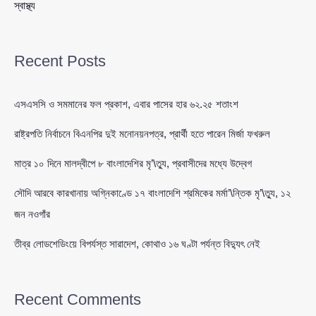
স্বাস্থ্য
Recent Posts
এসএসসি ও সমমানের ফল প্রকাশ, এবার পাসের হার ৬২.২৫ শতাংশ
রাষ্ট্রপতি নির্বাচনে বিএনপির দুই মনোনয়নপত্র, প্রার্থী হতে পারেন মির্জা ফখরুল
মাত্র ১০ দিনে মালদ্বীপে ৮ বাংলাদেশির মৃ’\ত্যু, প্রবাসীদের মধ্যে উদ্বেগ
সৌদি আরবে কারখানায় অগ্নিকাণ্ডে ১৭ বাংলাদেশি শ্রমিকের মর্মা’\ন্তিক মৃ’\ত্যু, ১২
জন নওগাঁর
তীব্র লোডশেডিংয়ে বিপর্যস্ত সারাদেশ, কোথাও ১৬ ঘণ্টা পর্যন্ত বিদ্যুৎ নেই
Recent Comments