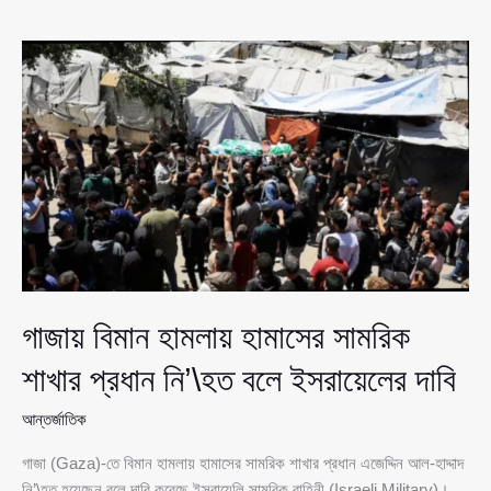
ঘটনার
পর
অ’স্ত্র
ছিনিয়ে
দুই
ইসরায়েলি
সেনাকে
হ’ত্যা,
পশ্চিমতীরে
রাতভর
অভিযান
গাজায় বিমান হামলায় হামাসের সামরিক
শাখার প্রধান নি’\হত বলে ইসরায়েলের দাবি
আন্তর্জাতিক
গাজা (Gaza)-তে বিমান হামলায় হামাসের সামরিক শাখার প্রধান এজেদ্দিন আল-হাদ্দাদ
নি’\হত হয়েছেন বলে দাবি করেছে ইসরায়েলি সামরিক বাহিনী (Israeli Military)।