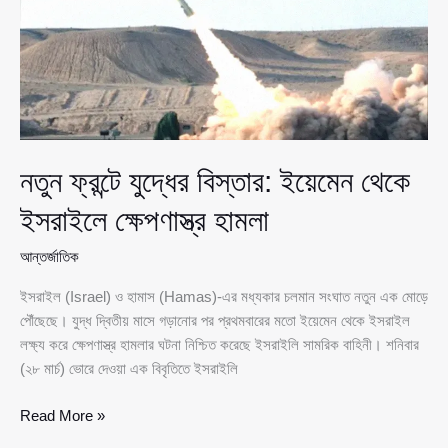
প্রস্তুতি
—
সংকুচিত
হচ্ছে
ফিলিস্তিনিদের
জীবন
নতুন ফ্রন্টে যুদ্ধের বিস্তার: ইয়েমেন থেকে
ইসরাইলে ক্ষেপণাস্ত্র হামলা
আন্তর্জাতিক
ইসরাইল (Israel) ও হামাস (Hamas)-এর মধ্যকার চলমান সংঘাত নতুন এক মোড়ে
পৌঁছেছে। যুদ্ধ দ্বিতীয় মাসে গড়ানোর পর প্রথমবারের মতো ইয়েমেন থেকে ইসরাইল
লক্ষ্য করে ক্ষেপণাস্ত্র হামলার ঘটনা নিশ্চিত করেছে ইসরাইলি সামরিক বাহিনী। শনিবার
(২৮ মার্চ) ভোরে দেওয়া এক বিবৃতিতে ইসরাইলি
নতুন
Read More »
ফ্রন্টে