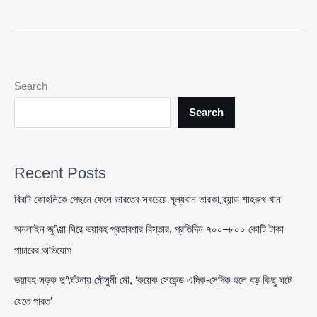
চেয়ার
ঘিরে
টানাপোড়েন:
বুলবুল
আউট,
Search
তামিম
ইন
Search
—
পুরোনো
বিতর্ক
Recent Posts
ফের
সামনে
বিরাট কোহলিকে পেছনে ফেলে ভারতের সবচেয়ে মূল্যবান তারকা ব্র্যান্ড শাহরুখ খান
অনলাইন জু’\য়া ঘিরে ভয়াবহ প্রতারণার বিস্তার, প্রতিদিন ৭০০–৮০০ কোটি টাকা
পাচারের অভিযোগ
ভয়াবহ সড়ক দু’\র্ঘটনায় মৌসুমী মৌ, ‘কয়েক সেকেন্ড এদিক-সেদিক হলে বড় কিছু ঘটে
যেতে পারত’