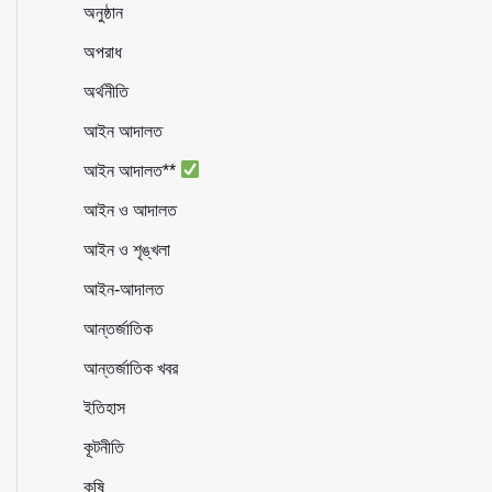
অনুষ্ঠান
অপরাধ
অর্থনীতি
আইন আদালত
আইন আদালত**
আইন ও আদালত
আইন ও শৃঙ্খলা
আইন-আদালত
আন্তর্জাতিক
আন্তর্জাতিক খবর
ইতিহাস
কূটনীতি
কৃষি