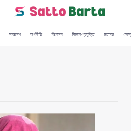
সারাদেশ
অর্থনীতি
বিনোদন
বিজ্ঞান-প্রযুক্তি
মতামত
সোস্