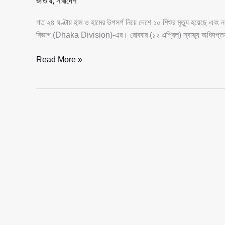
জাতীয়
,
সারাদেশ
গত ২৪ ঘণ্টায় হাম ও হামের উপসর্গ নিয়ে দেশে ১০ শিশুর মৃত্যু হয়েছে এ
বিভাগ (Dhaka Division)-এর। রোববার (১২ এপ্রিল) স্বাস্থ্য অ
গত
Read More »
২৪
ঘণ্টায়
হামে
১০
শিশুর
মৃত্যু,
নতুন
আক্রান্ত
১৪২৮
—
ঢাকা
বিভাগে
পরিস্থিতি