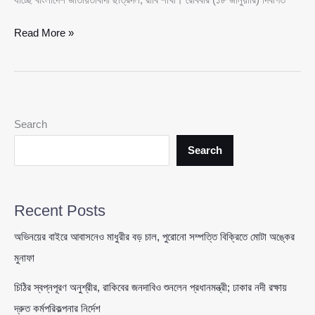
রাকসু
Read More »
জিএস
সালাউদ্দিন
আম্মারের
মানসিক
স্বাস্থ্য
Search
মূল্যায়ন
ও
Search
চিকিৎসার
দাবিতে
উপাচার্যের
Recent Posts
কাছে
স্মারকলিপি
অভিনয়ের বাইরে আবাসনেও মাধুরীর বড় চাল, পুরোনো সম্পত্তি বিক্রিতে মোটা অঙ্কের
দেবে
মুনাফা
রাবি
ছাত্রদল
চিঠির স্বপ্নপূরণ অনুশ্রীর, রাকিবের জনদাবিও শুনলেন প্রধানমন্ত্রী; ঢাকার নদী রক্ষায়
দ্রুত কর্মপরিকল্পনার নির্দেশ