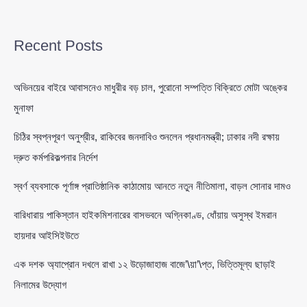
Recent Posts
অভিনয়ের বাইরে আবাসনেও মাধুরীর বড় চাল, পুরোনো সম্পত্তি বিক্রিতে মোটা অঙ্কের
মুনাফা
চিঠির স্বপ্নপূরণ অনুশ্রীর, রাকিবের জনদাবিও শুনলেন প্রধানমন্ত্রী; ঢাকার নদী রক্ষায়
দ্রুত কর্মপরিকল্পনার নির্দেশ
স্বর্ণ ব্যবসাকে পূর্ণাঙ্গ প্রাতিষ্ঠানিক কাঠামোয় আনতে নতুন নীতিমালা, বাড়ল সোনার দামও
বারিধারায় পাকিস্তান হাইকমিশনারের বাসভবনে অগ্নিকাণ্ড, ধোঁয়ায় অসুস্থ ইমরান
হায়দার আইসিইউতে
এক দশক অ্যাপ্রোন দখলে রাখা ১২ উড়োজাহাজ বাজে’\য়া’\প্ত, ভিত্তিমূল্য ছাড়াই
নিলামের উদ্যোগ