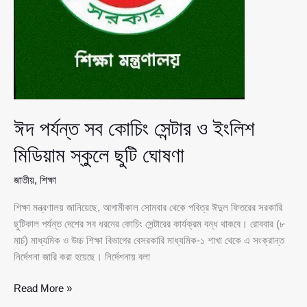
ঈদ পর্যন্ত সব কোচিং সেন্টার ও ইংলিশ
মিডিয়াম স্কুলে ছুটি ঘোষণা
জাতীয়
,
শিক্ষা
শিক্ষা মন্ত্রণালয় জানিয়েছে, আগামীকাল সোমবার থেকে পবিত্র ঈদুল ফিতরের সরকারি
ছুটিকাল পর্যন্ত দেশের সব ধরনের কোচিং সেন্টারের কার্যক্রম বন্ধ থাকবে। রোববার (৮
মার্চ) মাধ্যমিক ও উচ্চ শিক্ষা বিভাগের বেসরকারি মাধ্যমিক-১ শাখা থেকে এ সংক্রান্ত
নির্দেশনা জারি করা হয়েছে। নির্দেশনায় বলা
ঈদ
Read More »
পর্যন্ত