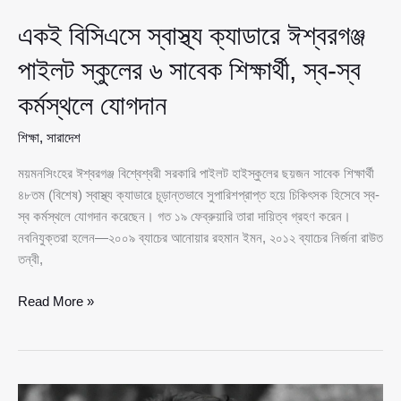
একই বিসিএসে স্বাস্থ্য ক্যাডারে ঈশ্বরগঞ্জ
পাইলট স্কুলের ৬ সাবেক শিক্ষার্থী, স্ব-স্ব
কর্মস্থলে যোগদান
শিক্ষা
,
সারাদেশ
ময়মনসিংহের ঈশ্বরগঞ্জ বিশ্বেশ্বরী সরকারি পাইলট হাইস্কুলের ছয়জন সাবেক শিক্ষার্থী
৪৮তম (বিশেষ) স্বাস্থ্য ক্যাডারে চূড়ান্তভাবে সুপারিশপ্রাপ্ত হয়ে চিকিৎসক হিসেবে স্ব-
স্ব কর্মস্থলে যোগদান করেছেন। গত ১৯ ফেব্রুয়ারি তারা দায়িত্ব গ্রহণ করেন।
নবনিযুক্তরা হলেন—২০০৯ ব্যাচের আনোয়ার রহমান ইমন, ২০১২ ব্যাচের নির্জনা রাউত
তন্বী,
একই
Read More »
বিসিএসে
স্বাস্থ্য
ক্যাডারে
ঈশ্বরগঞ্জ