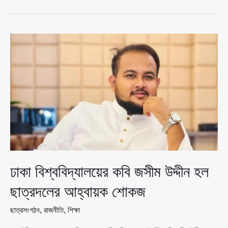
সব
কোচিং
সেন্টার
ও
ইংলিশ
মিডিয়াম
স্কুলে
ছুটি
ঘোষণা
ঢাকা বিশ্ববিদ্যালয়ের কবি জসীম উদ্দীন হল
ছাত্রদলের আহ্বায়ক শোকজ
ছাত্রসংগঠন
,
রাজনীতি
,
শিক্ষা