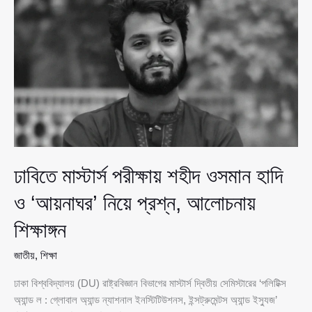
পাইলট
স্কুলের
৬
সাবেক
শিক্ষার্থী,
স্ব-
স্ব
কর্মস্থলে
যোগদান
ঢাবিতে মাস্টার্স পরীক্ষায় শহীদ ওসমান হাদি
ও ‘আয়নাঘর’ নিয়ে প্রশ্ন, আলোচনায়
শিক্ষাঙ্গন
জাতীয়
,
শিক্ষা
ঢাকা বিশ্ববিদ্যালয় (DU) রাষ্ট্রবিজ্ঞান বিভাগের মাস্টার্স দ্বিতীয় সেমিস্টারের ‘পলিটিক্স
অ্যান্ড ল : গ্লোবাল অ্যান্ড ন্যাশনাল ইনস্টিটিউশনস, ইন্সট্রুমেন্টস অ্যান্ড ইস্যুজ’