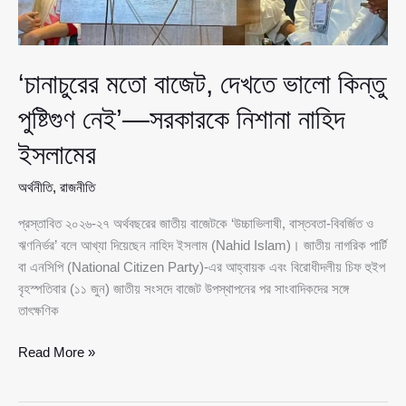
‘চানাচুরের মতো বাজেট, দেখতে ভালো কিন্তু
পুষ্টিগুণ নেই’—সরকারকে নিশানা নাহিদ
ইসলামের
অর্থনীতি
,
রাজনীতি
প্রস্তাবিত ২০২৬-২৭ অর্থবছরের জাতীয় বাজেটকে ‘উচ্চাভিলাষী, বাস্তবতা-বিবর্জিত ও
ঋণনির্ভর’ বলে আখ্যা দিয়েছেন নাহিদ ইসলাম (Nahid Islam)। জাতীয় নাগরিক পার্টি
বা এনসিপি (National Citizen Party)-এর আহ্বায়ক এবং বিরোধীদলীয় চিফ হুইপ
বৃহস্পতিবার (১১ জুন) জাতীয় সংসদে বাজেট উপস্থাপনের পর সাংবাদিকদের সঙ্গে
তাৎক্ষণিক
‘চানাচুরের
Read More »
মতো
বাজেট,