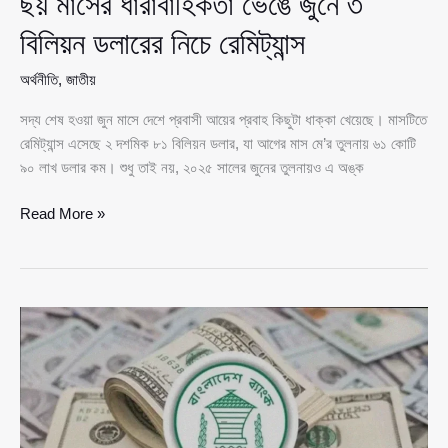
ছয় মাসের ধারাবাহিকতা ভেঙে জুনে ৩
বিলিয়ন ডলারের নিচে রেমিট্যান্স
অর্থনীতি
,
জাতীয়
সদ্য শেষ হওয়া জুন মাসে দেশে প্রবাসী আয়ের প্রবাহ কিছুটা ধাক্কা খেয়েছে। মাসটিতে
রেমিট্যান্স এসেছে ২ দশমিক ৮১ বিলিয়ন ডলার, যা আগের মাস মে’র তুলনায় ৬১ কোটি
৯০ লাখ ডলার কম। শুধু তাই নয়, ২০২৫ সালের জুনের তুলনায়ও এ অঙ্ক
ছয়
Read More »
মাসের
ধারাবাহিকতা
ভেঙে
জুনে
৩
বিলিয়ন
ডলারের
নিচে
রেমিট্যান্স