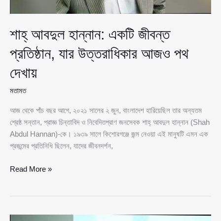
শাহ্ আবদুল হান্নান: একটি জীবন্ত
প্রতিষ্ঠান, যার উত্তরাধিকার আজও পথ
দেখায়
মতামত
আজ থেকে পাঁচ বছর আগে, ২০২১ সালের ২ জুন, বাংলাদেশ হারিয়েছিল তার অন্যতম
শ্রেষ্ঠ সন্তান, প্রাজ্ঞ চিন্তাবিদ ও নিবেদিতপ্রাণ জনসেবক শাহ্ আবদুল হান্নান (Shah
Abdul Hannan)-কে। ১৯৩৯ সালে কিশোরগঞ্জে জন্ম নেওয়া এই মানুষটি এমন এক
প্রজন্মের প্রতিনিধি ছিলেন, যাদের জীবনদর্শন,
শাহ্
Read More »
আবদুল
হান্নান:
একটি
জীবন্ত