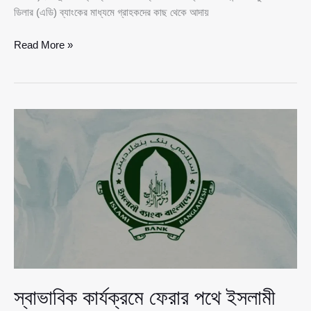
ডিলার (এডি) ব্যাংকের মাধ্যমে গ্রাহকদের কাছ থেকে আদায়
ভিসা
Read More »
ও
কনস্যুলার
ফি
বিদেশে
পাঠানো
সহজ
করতে
নতুন
নির্দেশনা
দিল
বাংলাদেশ
ব্যাংক
স্বাভাবিক কার্যক্রমে ফেরার পথে ইসলামী