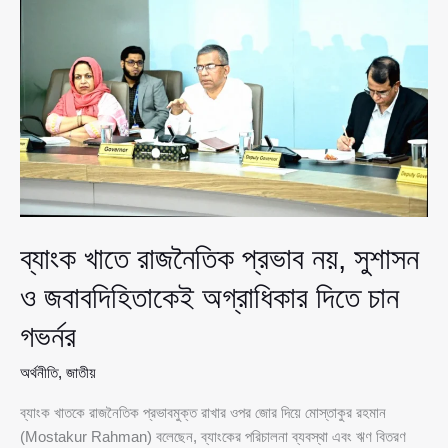
প্রতিষ্ঠান,
যার
উত্তরাধিকার
আজও
পথ
দেখায়
ব্যাংক খাতে রাজনৈতিক প্রভাব নয়, সুশাসন
ও জবাবদিহিতাকেই অগ্রাধিকার দিতে চান
গভর্নর
অর্থনীতি
,
জাতীয়
ব্যাংক খাতকে রাজনৈতিক প্রভাবমুক্ত রাখার ওপর জোর দিয়ে মোস্তাকুর রহমান
(Mostakur Rahman) বলেছেন, ব্যাংকের পরিচালনা ব্যবস্থা এবং ঋণ বিতরণ