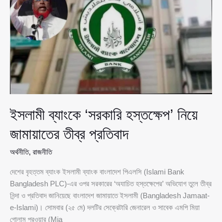
ব্যাংকের,
গ্রাহকদের
টাকা
সম্পূর্ণ
সুরক্ষিত
বলে
আশ্বাস
ইসলামী ব্যাংকে ‘সরকারি হস্তক্ষেপ’ নিয়ে
জামায়াতের তীব্র প্রতিবাদ
অর্থনীতি
,
রাজনীতি
দেশের বৃহত্তম ব্যাংক ইসলামী ব্যাংক বাংলাদেশ পিএলসি (Islami Bank
Bangladesh PLC)-এর ওপর সরকারের ‘অযাচিত হস্তক্ষেপের’ অভিযোগ তুলে তীব্র
নিন্দা ও প্রতিবাদ জানিয়েছে বাংলাদেশ জামায়াতে ইসলামী (Bangladesh Jamaat-
e-Islami)। সোমবার (২৫ মে) দলটির সেক্রেটারি জেনারেল ও সাবেক এমপি মিয়া
গোলাম পরওয়ার (Mia