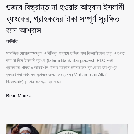
গুজবে বিভ্রান্ত না হওয়ার আহ্বান ইসলামী
ব্যাংকের, গ্রাহকদের টাকা সম্পূর্ণ সুরক্ষিত
বলে আশ্বাস
অর্থনীতি
সামাজিক যোগাযোগমাধ্যম ও বিভিন্ন মাধ্যমে ছড়িয়ে পড়া বিভ্রান্তিকর তথ্য ও গুজবে
কান না দিয়ে ইসলামী ব্যাংক (Islami Bank Bangladesh PLC)-এর
গ্রাহকদের শান্ত ও আস্থাশীল থাকার আহ্বান জানিয়েছেন ব্যাংকটির ভারপ্রাপ্ত
ব্যবস্থাপনা পরিচালক মুহাম্মদ আলতাফ হোসেন (Muhammad Altaf
Hossain)। তিনি বলেছেন, ব্যাংকের
গুজবে
Read More »
বিভ্রান্ত
না
হওয়ার
আহ্বান
ইসলামী