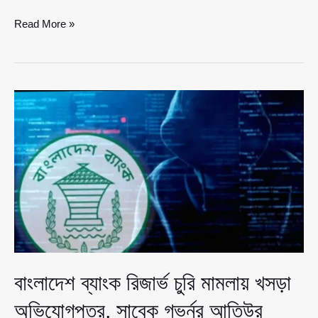
বাংলাদেশ
Read More »
ব্যাংকের
রিজার্ভ
চুরি
মামলায়
বড়
অগ্রগতি,
খসড়া
অভিযোগপত্রে
আতিউর
রহমানসহ
৬৪
জন
ও
প্রতিষ্ঠান
বাংলাদেশ ব্যাংক রিজার্ভ চুরি মামলায় খসড়া
অভিযোগপত্র, সাবেক গভর্নর আতিউর