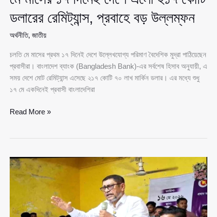
ডলারের রেমিট্যান্স, প্রবাহে বড় উল্লম্ফন
অর্থনীতি
,
জাতীয়
চলতি মে মাসের প্রথম ১৭ দিনেই দেশে উল্লেখযোগ্য পরিমাণ বৈদেশিক মুদ্রা পাঠিয়েছেন
প্রবাসীরা। বাংলাদেশ ব্যাংক (Bangladesh Bank)-এর সর্বশেষ হিসাব অনুযায়ী, এ
সময় দেশে মোট রেমিট্যান্স এসেছে ২১৭ কোটি ৭০ লাখ মার্কিন ডলার। এর মধ্যে শুধু
১৭ মে একদিনেই প্রবাসী বাংলাদেশিরা
মে
Read More »
মাসের
১৭
দিনেই
দেশে
এলো
২১৭
কোটি
ডলারের
রেমিট্যান্স,