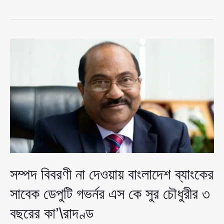
যোদ্ধাদের’
পাসপোর্ট
পেতেও
আদালতের
নির্দেশ
কেন?
সম্পদ বিবরণী না দেওয়ায় বাংলাদেশ ব্যাংকের
সাবেক ডেপুটি গভর্নর এস কে সুর চৌধুরীর ৩
বছরের কা’\রাদণ্ড