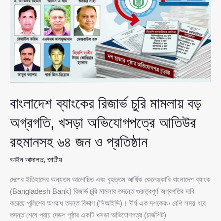
বিশৃঙ্খলা
সৃষ্টির
চেষ্টায়
সতর্কবার্তা
বাংলাদেশ ব্যাংকের রিজার্ভ চুরি মামলায় বড়
অগ্রগতি, খসড়া অভিযোগপত্রে আতিউর
রহমানসহ ৬৪ জন ও প্রতিষ্ঠান
আইন আদালত
,
জাতীয়
দেশের ইতিহাসের অন্যতম আলোচিত এবং বৃহত্তম আর্থিক কেলেঙ্কারি বাংলাদেশ ব্যাংক
(Bangladesh Bank) রিজার্ভ চুরি মামলার তদন্তে গুরুত্বপূর্ণ অগ্রগতির দাবি
করেছে পুলিশের অপরাধ তদন্ত বিভাগ (সিআইডি)। দীর্ঘ এক দশকেরও বেশি সময় ধরে
তদন্ত শেষে প্রায় দেড়শ পৃষ্ঠার একটি খসড়া অভিযোগপত্র (চার্জশিট)