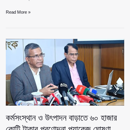
ইসলামী
Read More »
ব্যাংকে
‘সরকারি
হস্তক্ষেপ’
নিয়ে
জামায়াতের
তীব্র
প্রতিবাদ
কর্মসংস্থান ও উৎপাদন বাড়াতে ৬০ হাজার
কোটি টাকার প্রণোদনা প্যাকেজ ঘোষণা