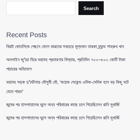
ছায়া,
সুরের
Search
ইতিহাসে
নীরব
হয়ে
Recent Posts
গেল
এক
বিরাট কোহলিকে পেছনে ফেলে ভারতের সবচেয়ে মূল্যবান তারকা ব্র্যান্ড শাহরুখ খান
অধ্যায়
অনলাইন জু’\য়া ঘিরে ভয়াবহ প্রতারণার বিস্তার, প্রতিদিন ৭০০–৮০০ কোটি টাকা
পাচারের অভিযোগ
ভয়াবহ সড়ক দু’\র্ঘটনায় মৌসুমী মৌ, ‘কয়েক সেকেন্ড এদিক-সেদিক হলে বড় কিছু ঘটে
যেতে পারত’
জন্মের পর হাসপাতালের ভুলে অন্য পরিবারের কাছে চলে গিয়েছিলেন রানি মুখার্জি
জন্মের পর হাসপাতালের ভুলে অন্য পরিবারের কাছে চলে গিয়েছিলেন রানি মুখার্জি