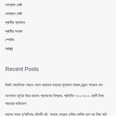
সোশ্যাল পোষ্ট
সোস্যাল পোষ্ট
স্থানীয় প্রশাসন
স্থানীয় সংবাদ
স্পোর্টস
স্বাস্থ্য
Recent Posts
বিরাট কোহলিকে পেছনে ফেলে ভারতের সবচেয়ে মূল্যবান তারকা ব্র্যান্ড শাহরুখ খান
অনলাইন জু’\য়া ঘিরে ভয়াবহ প্রতারণার বিস্তার, প্রতিদিন ৭০০–৮০০ কোটি টাকা
পাচারের অভিযোগ
ভয়াবহ সড়ক দু’\র্ঘটনায় মৌসুমী মৌ, ‘কয়েক সেকেন্ড এদিক-সেদিক হলে বড় কিছু ঘটে