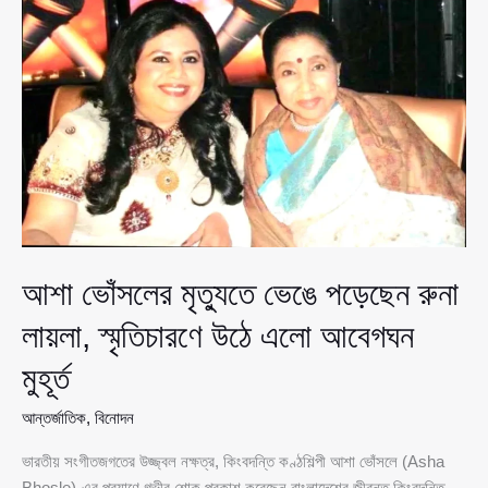
আগামীকাল
মুম্বাইয়ে
শেষকৃত্য
আশা ভোঁসলের মৃত্যুতে ভেঙে পড়েছেন রুনা
লায়লা, স্মৃতিচারণে উঠে এলো আবেগঘন
মুহূর্ত
আন্তর্জাতিক
,
বিনোদন
ভারতীয় সংগীতজগতের উজ্জ্বল নক্ষত্র, কিংবদন্তি কণ্ঠশিল্পী আশা ভোঁসলে (Asha
Bhosle)-এর প্রয়াণে গভীর শোক প্রকাশ করেছেন বাংলাদেশের জীবন্ত কিংবদন্তি