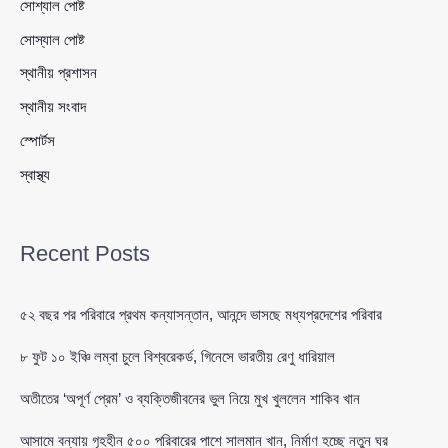
সোশ্যাল পোষ্ট
সোস্যাল পোষ্ট
স্থানীয় প্রশাসন
স্থানীয় সংবাদ
স্পোর্টস
স্বাস্থ্য
Recent Posts
৫২ বছর পর পরিবারে প্রথম কন্যাসন্তান, আনন্দে ভাসছে মধ্যপ্রদেশের পরিবার
৮ ফুট ১০ ইঞ্চি লম্বা চুলে বিশ্বরেকর্ড, গিনেসে ভারতীয় রেণু ধারিয়াল
অতীতের ‘অপূর্ণ প্রেম’ ও ব্যক্তিজীবনের ভুল নিয়ে মুখ খুললেন শাকিব খান
আসামে বন্যায় গৃহহীন ৫০০ পরিবারের পাশে সালমান খান, নির্মাণ হচ্ছে নতুন ঘর