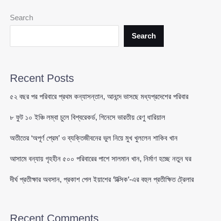
সঞ্জয়
দত্ত,
Search
নতুন
লুকে
Search
ফিরছে
বল্লু
Recent Posts
৫২ বছর পর পরিবারে প্রথম কন্যাসন্তান, আনন্দে ভাসছে মধ্যপ্রদেশের পরিবার
৮ ফুট ১০ ইঞ্চি লম্বা চুলে বিশ্বরেকর্ড, গিনেসে ভারতীয় রেণু ধারিয়াল
অতীতের ‘অপূর্ণ প্রেম’ ও ব্যক্তিজীবনের ভুল নিয়ে মুখ খুললেন শাকিব খান
আসামে বন্যায় গৃহহীন ৫০০ পরিবারের পাশে সালমান খান, নির্মাণ হচ্ছে নতুন ঘর
দীর্ঘ প্রতীক্ষার অবসান, প্রকাশ পেল ইয়াশের ‘টক্সিক’-এর বহুল প্রতীক্ষিত ট্রেলার
Recent Comments