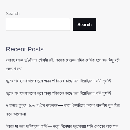
আসা
আগ্নেয়াস্ত্রের
Search
চালান:
খুলনায়
Search
নারীসহ
অস্ত্র
ও
Recent Posts
গু’\লি
উদ্ধারে
ভয়াবহ সড়ক দু’\র্ঘটনায় মৌসুমী মৌ, ‘কয়েক সেকেন্ড এদিক-সেদিক হলে বড় কিছু ঘটে
অভিযান
যেতে পারত’
জন্মের পর হাসপাতালের ভুলে অন্য পরিবারের কাছে চলে গিয়েছিলেন রানি মুখার্জি
জন্মের পর হাসপাতালের ভুলে অন্য পরিবারের কাছে চলে গিয়েছিলেন রানি মুখার্জি
৭ হাজার মুক্তা, ৬০০ ঘণ্টার কারুকাজ— কানে ঐশ্বরিয়ার অদেখা রাজকীয় লুক ঘিরে
নতুন আলোচনা
‘ভারত মা হলে পাকিস্তান মাসি’— নতুন সিনেমার প্রচারণায় সানি দেওলের আবেগঘন