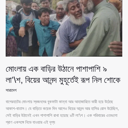
দুপুরের
মধ্যেই
ঝড়-
বৃষ্টি
মোংলায় এক বাড়ির উঠানে পাশাপাশি ৯
লা’\শ, বিয়ের আনন্দ মুহূর্তেই রূপ নিল শোকে
সারাদেশ
বাগেরহাটের মোংলায় স্বজনদের বুকফাটা কান্না আর আহাজারিতে ভারী হয়ে উঠেছে
আকাশ-বাতাস। যে বাড়িতে কয়েক দিন আগেও বিয়ের আনন্দ আর হাসির রোল উঠেছিল,
সেই বাড়ির উঠানেই এখন পাশাপাশি রাখা হয়েছে ৯টি লা’\শ। এক পরিবারের এতগুলো
প্রাণ একসঙ্গে নিভে যাওয়ার এই দৃশ্য