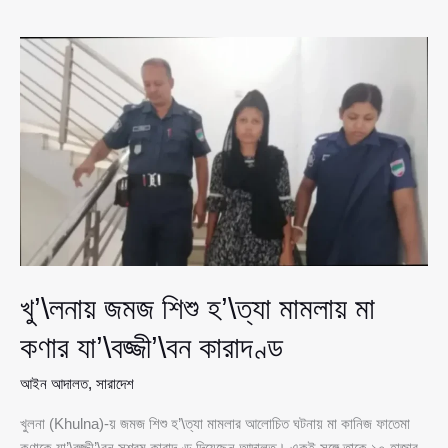
পর
বাংলাদেশিদের
জন্য
ভারতের
ট্যুরিস্ট
ভিসা
পুনরায়
চালু,
২৮
জুন
থেকে
আবেদন
খু’\লনায় জমজ শিশু হ’\ত্যা মামলায় মা
কণার যা’\বজ্জী’\বন কারাদণ্ড
আইন আদালত
,
সারাদেশ
খুলনা (Khulna)-য় জমজ শিশু হ’\ত্যা মামলার আলোচিত ঘটনায় মা কানিজ ফাতেমা
কণাকে যা’\বজ্জী’\বন সশ্রম কারাদণ্ড দিয়েছেন আদালত। একই সঙ্গে তাকে ১০ হাজার