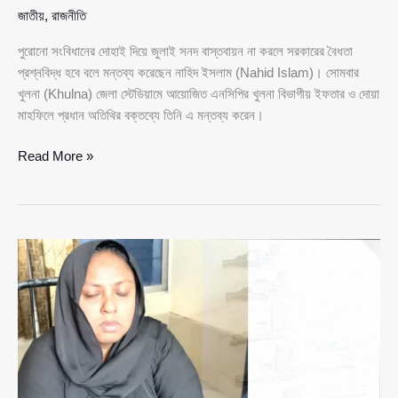
জাতীয়
,
রাজনীতি
পুরোনো সংবিধানের দোহাই দিয়ে জুলাই সনদ বাস্তবায়ন না করলে সরকারের বৈধতা
প্রশ্নবিদ্ধ হবে বলে মন্তব্য করেছেন নাহিদ ইসলাম (Nahid Islam)। সোমবার
খুলনা (Khulna) জেলা স্টেডিয়ামে আয়োজিত এনসিপির খুলনা বিভাগীয় ইফতার ও দোয়া
মাহফিলে প্রধান অতিথির বক্তব্যে তিনি এ মন্তব্য করেন।
‘জুলাই
Read More »
সনদ
বাস্তবায়ন
না
হলে
সরকারের
বৈধতা
প্রশ্নবিদ্ধ
হবে’—
নাহিদ
ইসলাম