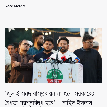
মোংলায়
Read More »
এক
বাড়ির
উঠানে
পাশাপাশি
৯
লা’\শ,
বিয়ের
আনন্দ
মুহূর্তেই
রূপ
নিল
শোকে
‘জুলাই সনদ বাস্তবায়ন না হলে সরকারের
বৈধতা প্রশ্নবিদ্ধ হবে’—নাহিদ ইসলাম