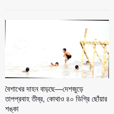
কোরবানির
পশু
চাহিদার
চেয়ে
অনেক
বেশি,
কমতে
পারে
দাম
বৈশাখের দাহন বাড়ছে—দেশজুড়ে
তাপপ্রবাহ তীব্র, কোথাও ৪০ ডিগ্রি ছোঁয়ার
শঙ্কা