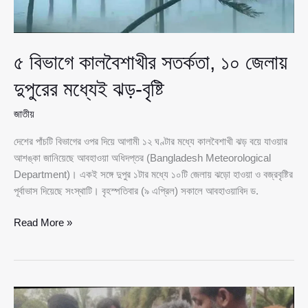
৫ বিভাগে কালবৈশাখীর সতর্কতা, ১০ জেলায়
দুপুরের মধ্যেই ঝড়-বৃষ্টি
জাতীয়
দেশের পাঁচটি বিভাগের ওপর দিয়ে আগামী ১২ ঘণ্টার মধ্যে কালবৈশাখী ঝড় বয়ে যাওয়ার
আশঙ্কা জানিয়েছে আবহাওয়া অধিদপ্তর (Bangladesh Meteorological
Department)। একই সঙ্গে দুপুর ১টার মধ্যে ১০টি জেলায় ঝড়ো হাওয়া ও বজ্রবৃষ্টির
পূর্বাভাস দিয়েছে সংস্থাটি। বৃহস্পতিবার (৯ এপ্রিল) সকালে আবহাওয়াবিদ ড.
৫
Read More »
বিভাগে
কালবৈশাখীর
সতর্কতা,
১০
জেলায়