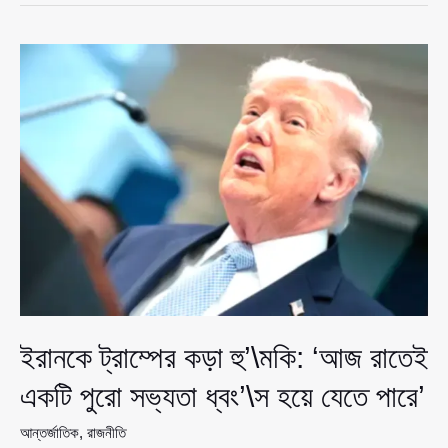
খুললেন
মেলানিয়া,
সম্পর্কের
সব
অভিযোগ
জোরালোভাবে
অস্বীকার
ইরানকে ট্রাম্পের কড়া হু’\মকি: ‘আজ রাতেই
একটি পুরো সভ্যতা ধ্বং’\স হয়ে যেতে পারে’
আন্তর্জাতিক
,
রাজনীতি