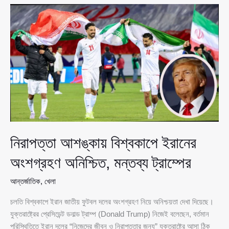
অ’ভিযা’নের
শঙ্কায়
তেলের
দামে
নতুন
ঊর্ধ্বগতি
নিরাপত্তা আশঙ্কায় বিশ্বকাপে ইরানের
অংশগ্রহণ অনিশ্চিত, মন্তব্য ট্রাম্পের
আন্তর্জাতিক
,
খেলা
চলতি বিশ্বকাপে ইরান জাতীয় ফুটবল দলের অংশগ্রহণ নিয়ে অনিশ্চয়তা দেখা দিয়েছে।
যুক্তরাষ্ট্রের প্রেসিডেন্ট ডনাল্ড ট্রাম্প (Donald Trump) নিজেই বলেছেন, বর্তমান
পরিস্থিতিতে ইরান দলের “নিজেদের জীবন ও নিরাপত্তার জন্য” যুক্তরাষ্ট্রে আসা ঠিক