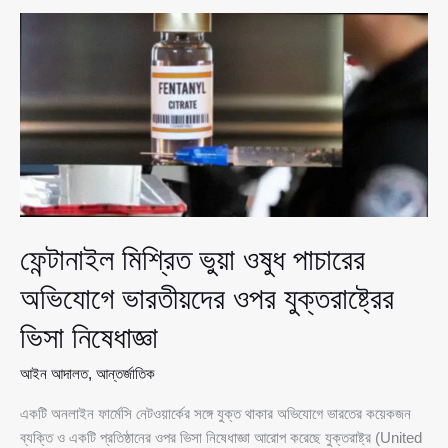
শীর্ষ
নেতার
চীন
সফর,
বেইজিংয়ে
লাল
গালিচা
সংবর্ধনায়
ট্রাম্প
ফেন্টানাইল মিশ্রিত ভুয়া ওষুধ পাচারের
অভিযোগে ভারতীয়দের ওপর যুক্তরাষ্ট্রের
ভিসা নিষেধাজ্ঞা
আইন আদালত
,
আন্তর্জাতিক
একটি অনলাইন ফার্মেসি নেটওয়ার্কের সঙ্গে যুক্ত থাকার অভিযোগে ভারতের কয়েকজন
ব্যক্তি ও একটি প্রতিষ্ঠানের ওপর ভিসা নিষেধাজ্ঞা আরোপ করেছে যুক্তরাষ্ট্র (United