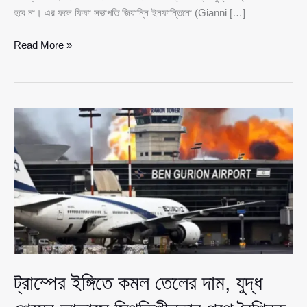
হবে না। এর ফলে ফিফা সভাপতি জিয়ান্নি ইনফান্তিনো (Gianni […]
নিরাপত্তা
Read More »
আশঙ্কায়
বিশ্বকাপে
ইরানের
অংশগ্রহণ
অনিশ্চিত,
মন্তব্য
ট্রাম্পের
ট্রাম্পের ইঙ্গিতে কমল তেলের দাম, যুদ্ধ