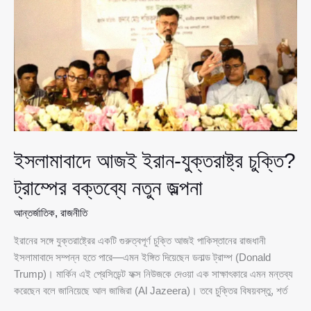
—‘শো
চলতে
থাকুক’
মন্তব্য
ইসলামাবাদে আজই ইরান-যুক্তরাষ্ট্র চুক্তি?
ট্রাম্পের বক্তব্যে নতুন জল্পনা
আন্তর্জাতিক
,
রাজনীতি
ইরানের সঙ্গে যুক্তরাষ্ট্রের একটি গুরুত্বপূর্ণ চুক্তি আজই পাকিস্তানের রাজধানী
ইসলামাবাদে সম্পন্ন হতে পারে—এমন ইঙ্গিত দিয়েছেন ডনাল্ড ট্রাম্প (Donald
Trump)। মার্কিন এই প্রেসিডেন্ট ফক্স নিউজকে দেওয়া এক সাক্ষাৎকারে এমন মন্তব্য
করেছেন বলে জানিয়েছে আল জাজিরা (Al Jazeera)। তবে চুক্তির বিষয়বস্তু, শর্ত