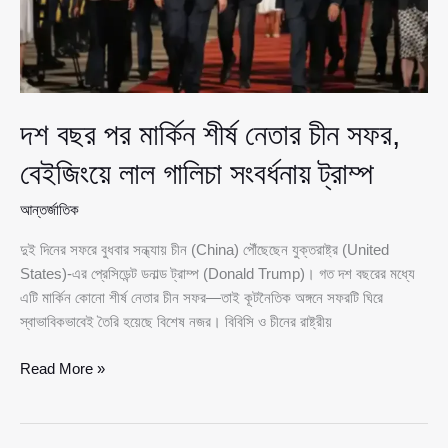
গালিচা
সংবর্ধনায়
ট্রাম্প
দশ বছর পর মার্কিন শীর্ষ নেতার চীন সফর,
বেইজিংয়ে লাল গালিচা সংবর্ধনায় ট্রাম্প
আন্তর্জাতিক
দুই দিনের সফরে বুধবার সন্ধ্যায় চীন (China) পৌঁছেছেন যুক্তরাষ্ট্র (United
States)-এর প্রেসিডেন্ট ডনাল্ড ট্রাম্প (Donald Trump)। গত দশ বছরের মধ্যে
এটি মার্কিন কোনো শীর্ষ নেতার চীন সফর—তাই কূটনৈতিক অঙ্গনে সফরটি ঘিরে
স্বাভাবিকভাবেই তৈরি হয়েছে বিশেষ নজর। বিবিসি ও চীনের রাষ্ট্রীয়
দশ
Read More »
বছর
পর
মার্কিন