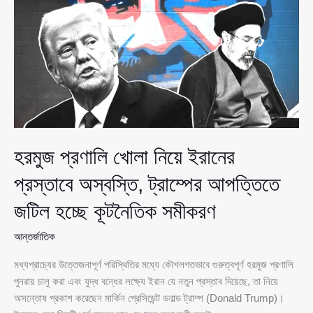
যুক্তরাষ্ট্রের
কূটনৈতিক
শূন্যতা
আরও
ঘনীভূত
হরমুজ প্রণালি খোলা নিয়ে ইরানের
প্রস্তাবে অস্বস্তি, ট্রাম্পের আপত্তিতে
জটিল হচ্ছে কূটনৈতিক সমীকরণ
আন্তর্জাতিক
মধ্যপ্রাচ্যের উত্তেজনাপূর্ণ পরিস্থিতির মধ্যে কৌশলগতভাবে গুরুত্বপূর্ণ হরমুজ প্রণালি
পুনরায় চালু করা এবং যুদ্ধ বন্ধের লক্ষ্যে ইরান যে নতুন প্রস্তাব দিয়েছে, তা নিয়ে
অসন্তোষ প্রকাশ করেছেন মার্কিন প্রেসিডেন্ট ডনাল্ড ট্রাম্প (Donald Trump)।