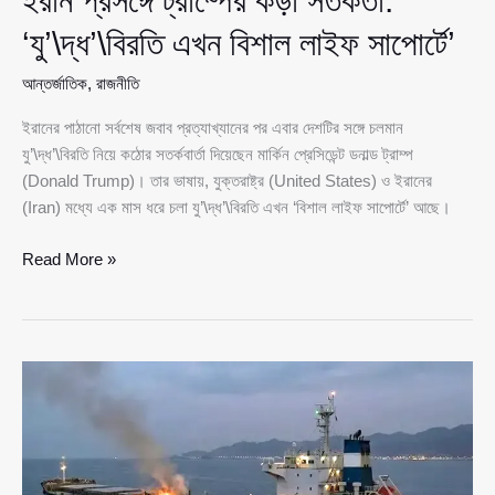
ইরান প্রসঙ্গে ট্রাম্পের কড়া সতর্কতা:
‘যু’\দ্ধ’\বিরতি এখন বিশাল লাইফ সাপোর্টে’
আন্তর্জাতিক
,
রাজনীতি
ইরানের পাঠানো সর্বশেষ জবাব প্রত্যাখ্যানের পর এবার দেশটির সঙ্গে চলমান
যু’\দ্ধ’\বিরতি নিয়ে কঠোর সতর্কবার্তা দিয়েছেন মার্কিন প্রেসিডেন্ট ডনাল্ড ট্রাম্প
(Donald Trump)। তার ভাষায়, যুক্তরাষ্ট্র (United States) ও ইরানের
(Iran) মধ্যে এক মাস ধরে চলা যু’\দ্ধ’\বিরতি এখন ‘বিশাল লাইফ সাপোর্টে’ আছে।
ইরান
Read More »
প্রসঙ্গে
ট্রাম্পের
কড়া
সতর্কতা:
‘যু’\দ্ধ’\বিরতি
এখন
বিশাল
লাইফ