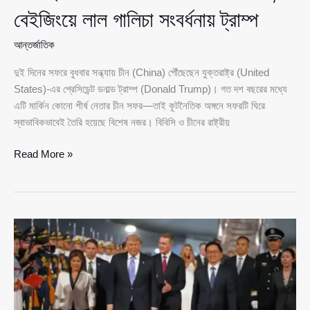
বেইজিংয়ে লাল গালিচা সংবর্ধনায় ট্রাম্প
আন্তর্জাতিক
দুই দিনের সফরে বুধবার সন্ধ্যায় চীন (China) পৌঁছেছেন যুক্তরাষ্ট্র (United
States)-এর প্রেসিডেন্ট ডনাল্ড ট্রাম্প (Donald Trump)। গত দশ বছরের মধ্যে
এটি মার্কিন কোনো শীর্ষ নেতার চীন সফর—তাই কূটনৈতিক অঙ্গনে সফরটি ঘিরে
স্বাভাবিকভাবেই তৈরি হয়েছে বিশেষ নজর। বিবিসি ও চীনের রাষ্ট্রীয়
দশ
Read More »
বছর
পর
মার্কিন
শীর্ষ
নেতার
চীন
সফর,
বেইজিংয়ে
লাল