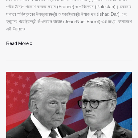
গভীর উদ্বেগ প্রকাশ করেছে ফ্রান্স (France) ও পাকিস্তান (Pakistan)। শুক্রবার
সকালে পাকিস্তানের উপপ্রধানমন্ত্রী ও পররাষ্ট্রমন্ত্রী ইশাক দার (Ishaq Dar) এবং
ফ্রান্সের পররাষ্ট্রমন্ত্রী জঁ-নোয়েল বারোট (Jean-Noël Barrot)-এর মধ্যে ফোনালাপে
এই উদ্বেগের
লেবাননে
Read More »
হামলা
ঘিরে
উদ্বেগ,
যুদ্ধবিরতি
বাস্তবায়নে
ফ্রান্স-
পাকিস্তানের
জোর
আহ্বান