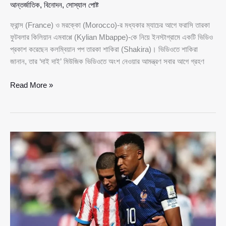
আন্তর্জাতিক
,
বিনোদন
,
সোস্যাল পোষ্ট
ফ্রান্স (France) ও মরক্কো (Morocco)-র মধ্যকার ম্যাচের আগে ফরাসি তারকা
ফুটবলার কিলিয়ান এমবাপ্পে (Kylian Mbappe)-কে নিয়ে ইনস্টাগ্রামে একটি ভিডিও
প্রকাশ করেছেন কলম্বিয়ান পপ তারকা শাকিরা (Shakira)। ভিডিওতে শাকিরা
জানান, তার ‘দাই দাই’ মিউজিক ভিডিওতে অংশ নেওয়ার আমন্ত্রণ সবার আগে গ্রহণ
ফ্রান্স–
Read More »
মরক্কো
ম্যাচের
আগে
এমবাপ্পেকে
ঘিরে
শাকিরার
কৃতজ্ঞতার
বার্তা