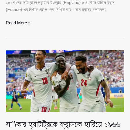
১০ গো’লের অবিশ্বাস্য লড়াইয়ে ইংল্যান্ড (England) ৬-৪ গোলে হারিয়ে ফ্রান্স
(France)-এর বিপক্ষে ব্রোঞ্জ পদক নিশ্চিত করে। তবে ম্যাচের ফলাফলের
এমবা’\প্পের
Read More »
জোড়া
গোলে
নতুন
ইতিহাস,
মেসিকে
টপকে
বিশ্বকাপের
সর্বকালের
সর্বোচ্চ
গো’লদাতা
ফরাসি
তারকা
সা’\কার হ্যাটট্রিকে ফ্রান্সকে হারিয়ে ১৯৬৬