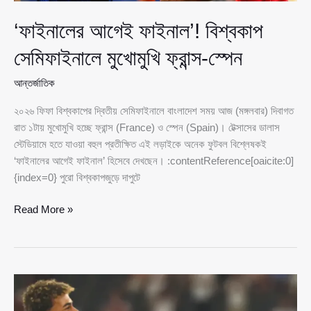
‘ফাইনালের আগেই ফাইনাল’! বিশ্বকাপ
সেমিফাইনালে মুখোমুখি ফ্রান্স-স্পেন
আন্তর্জাতিক
২০২৬ ফিফা বিশ্বকাপের দ্বিতীয় সেমিফাইনালে বাংলাদেশ সময় আজ (মঙ্গলবার) দিবাগত
রাত ১টায় মুখোমুখি হচ্ছে ফ্রান্স (France) ও স্পেন (Spain)। টেক্সাসের ডালাস
স্টেডিয়ামে হতে যাওয়া বহুল প্রতীক্ষিত এই লড়াইকে অনেক ফুটবল বিশ্লেষকই
‘ফাইনালের আগেই ফাইনাল’ হিসেবে দেখছেন। :contentReference[oaicite:0]
{index=0} পুরো বিশ্বকাপজুড়ে দাপুটে
‘ফাইনালের
Read More »
আগেই
ফাইনাল’!
বিশ্বকাপ
সেমিফাইনালে
মুখোমুখি
ফ্রান্স-