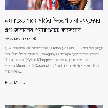
এমবাপ্পের সঙ্গে মাঠের উত্তপ্ত বাক্যযুদ্ধের
গল্প জানালেন প্যারাগুয়ের কাসেরেস
আন্তর্জাতিক
,
সোস্যাল পোষ্ট
২০২৬ বিশ্বকাপের শেষ ষোলোতে ফ্রান্স (France)-এর কাছে ১-০ গোলে হেরে টুর্নামেন্ট
থেকে বিদায় নিয়েছে প্যারাগুয়ে (Paraguay)। ম্যাচজুড়ে ফ্রান্সের তারকা ফরোয়ার্ড
কিলিয়ান এমবাপ্পে (Kylian Mbappé) ও প্যারাগুয়ের ফুলব্যাক হুয়ান হোসে
কাসেরেস (Juan José Cáceres)-এর দ্বৈরথ ছিল আলোচনার অন্যতম বিষয়।
ম্যাচ শেষে […]
এমবাপ্পের
Read More »
সঙ্গে
মাঠের
উত্তপ্ত
বাক্যযুদ্ধের