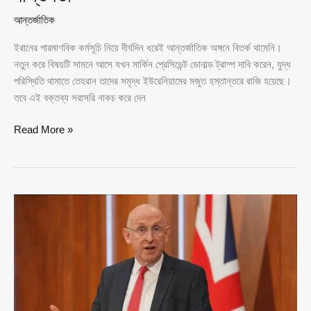
আন্তর্জাতিক
ইরানের পারমাণবিক কর্মসূচি নিয়ে দীর্ঘদিন ধরেই আন্তর্জাতিক অঙ্গনে বিতর্ক থামেনি।
নতুন করে বিষয়টি সামনে আসে যখন মার্কিন প্রেসিডেন্ট ডোনাল্ড ট্রাম্প দাবি করেন, যুদ্ধ
পরিস্থিতি থামাতে তেহরান তাদের সমৃদ্ধ ইউরেনিয়ামের মজুত হস্তান্তরে রাজি হয়েছে।
তবে এই বক্তব্য সরাসরি নাকচ করে দেন
সমৃদ্ধ
Read More »
ইউরেনিয়াম
ঘিরে
উত্তেজনা:
ইরানের
অবস্থান,
মার্কিন
দাবি
আর
পারমাণবিক
বাস্তবতা