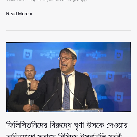
মোদিকে
Read More »
‘দেবদূতের
মতো’
দেখালেও
বাস্তবে
‘টোটাল
কিলার’
বললেন
ট্রাম্প
ফিলিস্তিনিদের বিরুদ্ধে ঘৃণা উসকে দেওয়ার
অভিযোগে ফ্রান্সে নিষিদ্ধ ইসরাইলি মন্ত্রী