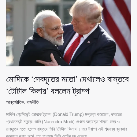
গল্প
জানালেন
প্যারাগুয়ের
কাসেরেস
মোদিকে ‘দেবদূতের মতো’ দেখালেও বাস্তবে
‘টোটাল কিলার’ বললেন ট্রাম্প
আন্তর্জাতিক
,
রাজনীতি
মার্কিন প্রেসিডেন্ট ডোনাল্ড ট্রাম্প (Donald Trump) মন্তব্য করেছেন, ভারতের
প্রধানমন্ত্রী নরেন্দ্র মোদি (Narendra Modi) দেখতে অত্যন্ত শান্ত, ভদ্র ও
দেবদূতের মতো হলেও বাস্তবে তিনি ‘টোটাল কিলার’। তবে ট্রাম্প এই শব্দবন্ধ ব্যবহার
করেছেন রূপক অর্থে, যার মাধ্যমে তিনি মোদির দৃঢ় নেতৃত্ব