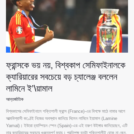
স্পেন
ফ্রান্সকে ভয় নয়, বিশ্বকাপ সেমিফাইনালকে
ক্যারিয়ারের সবচেয়ে বড় চ্যালেঞ্জ বললেন
লামিনে ই’\য়ামাল
আন্তর্জাতিক
বিশ্বকাপের সেমিফাইনালে শক্তিশালী ফ্রান্স (France)-এর বিপক্ষে মাঠে নামার আগে
আত্মবিশ্বাসী কণ্ঠেই নিজের অবস্থান জানিয়ে দিলেন লামিনে ইয়ামাল (Lamine
Yamal)। ইউরো চ্যাম্পিয়ন স্পেন (Spain)-এর এই তরুণ উইঙ্গার জানিয়েছেন, এটি
তার ক্যারিয়ারের সবচেয়ে গুরুত্বপূর্ণ ম্যাচ। প্রতিপক্ষ যতটা শক্তিশালীই হোক না কেন,