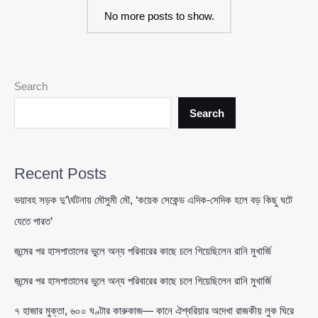
স্টারমারকে
No more posts to show.
কড়া
সমালোচনায়
ট্রাম্প
—‘সম্পর্ক
বদলে
Search
গেছে’
Search
Recent Posts
ভয়াবহ সড়ক দু’\র্ঘটনায় মৌসুমী মৌ, ‘কয়েক সেকেন্ড এদিক-সেদিক হলে বড় কিছু ঘটে
যেতে পারত’
জন্মের পর হাসপাতালের ভুলে অন্য পরিবারের কাছে চলে গিয়েছিলেন রানি মুখার্জি
জন্মের পর হাসপাতালের ভুলে অন্য পরিবারের কাছে চলে গিয়েছিলেন রানি মুখার্জি
৭ হাজার মুক্তা, ৬০০ ঘণ্টার কারুকাজ— কানে ঐশ্বরিয়ার অদেখা রাজকীয় লুক ঘিরে