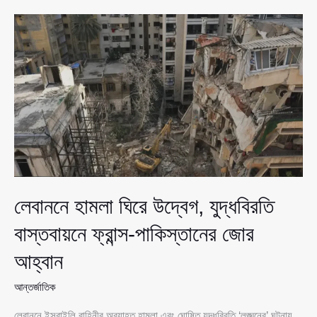
স্বাভাবিক
করতে
লন্ডনে
বহুজাতিক
বৈঠক,
৩০টির
বেশি
দেশের
অংশগ্রহণ
লেবাননে হামলা ঘিরে উদ্বেগ, যুদ্ধবিরতি
বাস্তবায়নে ফ্রান্স-পাকিস্তানের জোর
আহ্বান
আন্তর্জাতিক
লেবাননে ইসরাইলি বাহিনীর অব্যাহত হামলা এবং ঘোষিত যুদ্ধবিরতি ‘লঙ্ঘনের’ ঘটনায়