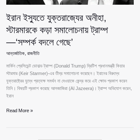
ইরান ইস্যুতে যুক্তরাজ্যের অনীহা,
স্টারমারকে কড়া সমালোচনায় ট্রাম্প
—‘সম্পর্ক বদলে গেছে’
আন্তর্জাতিক
,
রাজনীতি
মার্কিন প্রেসিডেন্ট ডোনাল্ড ট্রাম্প (Donald Trump) ব্রিটিশ প্রধানমন্ত্রী কিয়ার
স্টারমার (Keir Starmer)-এর তীব্র সমালোচনা করেছেন। ইরানের বিরুদ্ধে
যুক্তরাষ্ট্রের যুদ্ধে প্রত্যক্ষ সমর্থন না দেওয়াকে কেন্দ্র করে এই ক্ষোভ প্রকাশ করেন
তিনি। বিষয়টি প্রকাশ করেছে আলজাজিরা (Al Jazeera)। ট্রাম্প অভিযোগ করেন,
ইরান
ইরান
Read More »
ইস্যুতে
যুক্তরাজ্যের
অনীহা,