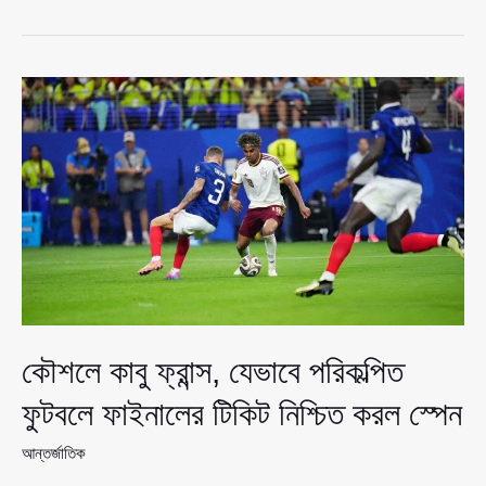
লড়াইয়ে
আজ
মুখোমুখি
ফ্রান্স-
ইংল্যান্ড,
আত্মসম্মান
রক্ষার
শেষ
সুযোগ
দুই
পরাশক্তির
কৌশলে কাবু ফ্রান্স, যেভাবে পরিকল্পিত
ফুটবলে ফাইনালের টিকিট নিশ্চিত করল স্পেন
আন্তর্জাতিক