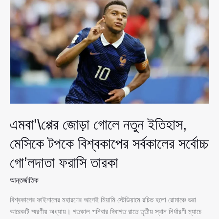
ম্যাচ
অপরাজিত
থেকে
নতুন
বিশ্বরেকর্ড
স্পেনের
এমবা’\প্পের জোড়া গোলে নতুন ইতিহাস,
মেসিকে টপকে বিশ্বকাপের সর্বকালের সর্বোচ্চ
গো’লদাতা ফরাসি তারকা
আন্তর্জাতিক
বিশ্বকাপের ফাইনালের মহারণের আগেই মিয়ামি স্টেডিয়ামে রচিত হলো রোমাঞ্চে ভরা
আরেকটি স্মরণীয় অধ্যায়। গতকাল শনিবার দিবাগত রাতে তৃতীয় স্থান নির্ধারণী ম্যাচে