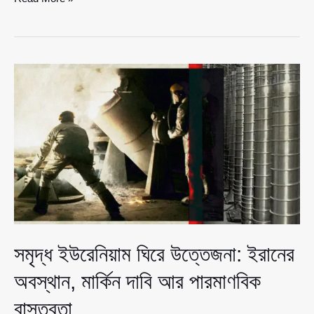
অলটাইম
র‍্যাঙ্কিংয়ে
ব্রাজিল
শীর্ষে,
জার্মানি-
আর্জেন্টিনা-
ইতালি-
ফ্রান্সের
লড়াই
সমৃদ্ধ ইউরেনিয়াম ঘিরে উত্তেজনা: ইরানের
অবস্থান, মার্কিন দাবি আর পারমাণবিক
বাস্তবতা