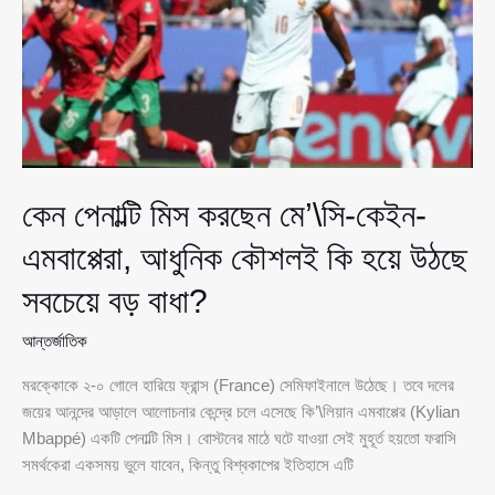
ওপরে
ফ্রান্স,
শেষে
আর্জেন্টিনা
কেন পেনাল্টি মিস করছেন মে’\সি-কেইন-
এমবাপ্পেরা, আধুনিক কৌশলই কি হয়ে উঠছে
সবচেয়ে বড় বাধা?
আন্তর্জাতিক
মরক্কোকে ২-০ গোলে হারিয়ে ফ্রান্স (France) সেমিফাইনালে উঠেছে। তবে দলের
জয়ের আনন্দের আড়ালে আলোচনার কেন্দ্রে চলে এসেছে কি’\লিয়ান এমবাপ্পের (Kylian
Mbappé) একটি পেনাল্টি মিস। বোস্টনের মাঠে ঘটে যাওয়া সেই মুহূর্ত হয়তো ফরাসি
সমর্থকেরা একসময় ভুলে যাবেন, কিন্তু বিশ্বকাপের ইতিহাসে এটি