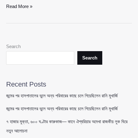
সালমান
Read More »
শাহ
হ’\ত্যা
মামলা:
প্রতিবেদন
দাখিল
Search
আবারও
পিছাল,
Search
নতুন
তারিখ
১৪
Recent Posts
মে
জন্মের পর হাসপাতালের ভুলে অন্য পরিবারের কাছে চলে গিয়েছিলেন রানি মুখার্জি
জন্মের পর হাসপাতালের ভুলে অন্য পরিবারের কাছে চলে গিয়েছিলেন রানি মুখার্জি
৭ হাজার মুক্তা, ৬০০ ঘণ্টার কারুকাজ— কানে ঐশ্বরিয়ার অদেখা রাজকীয় লুক ঘিরে
নতুন আলোচনা