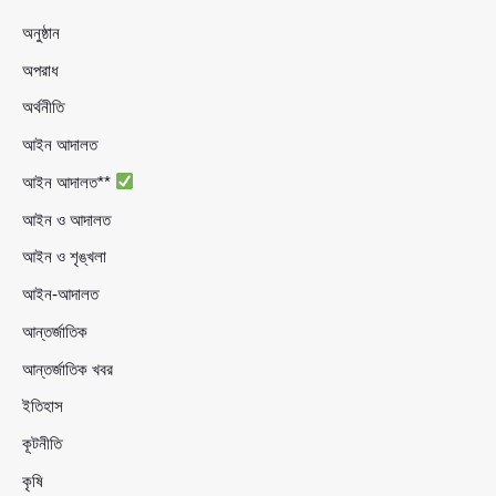
অনুষ্ঠান
অপরাধ
অর্থনীতি
আইন আদালত
আইন আদালত**
আইন ও আদালত
আইন ও শৃঙ্খলা
আইন-আদালত
আন্তর্জাতিক
আন্তর্জাতিক খবর
ইতিহাস
কূটনীতি
কৃষি