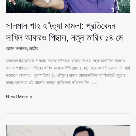
সালমান শাহ হ’\ত্যা মামলা: প্রতিবেদন
দাখিল আবারও পিছাল, নতুন তারিখ ১৪ মে
আইন আদালত
,
জাতীয়
জনপ্রিয় চিত্রনায়ক সালমান শাহকে হ’\ত্যার অভিযোগে করা বহুল আলোচিত মামলার
তদন্ত প্রতিবেদন দাখিলের তারিখ আবারও পিছিয়েছে। নতুন করে আগামী ১৪ মে দিন ধার্য
করেছেন আদালত। বৃহস্পতিবার (৯ এপ্রিল) ঢাকার মেট্রোপলিটন ম্যাজিস্ট্রেট জুয়েল
রানার আদালতে এই মামলার তদন্ত প্রতিবেদন দাখিলের দিন […]
সালমান
Read More »
শাহ
হ’\ত্যা
মামলা:
প্রতিবেদন
দাখিল