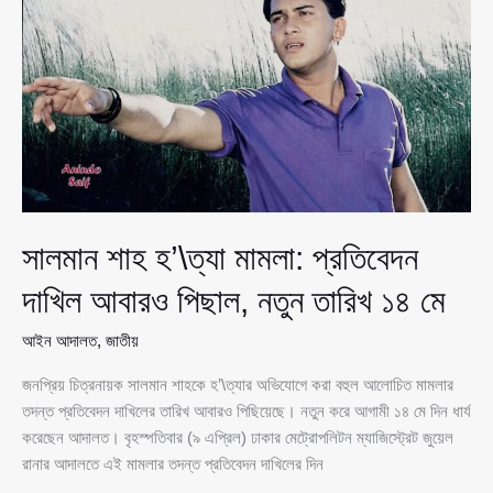
আবারও
পিছাল,
নতুন
তারিখ
১৪
মে
সালমান শাহ হ’\ত্যা মামলা: প্রতিবেদন
দাখিল আবারও পিছাল, নতুন তারিখ ১৪ মে
আইন আদালত
,
জাতীয়
জনপ্রিয় চিত্রনায়ক সালমান শাহকে হ’\ত্যার অভিযোগে করা বহুল আলোচিত মামলার
তদন্ত প্রতিবেদন দাখিলের তারিখ আবারও পিছিয়েছে। নতুন করে আগামী ১৪ মে দিন ধার্য
করেছেন আদালত। বৃহস্পতিবার (৯ এপ্রিল) ঢাকার মেট্রোপলিটন ম্যাজিস্ট্রেট জুয়েল
রানার আদালতে এই মামলার তদন্ত প্রতিবেদন দাখিলের দিন