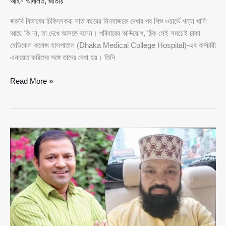
আইন আদালত
,
জাতীয়
জরুরি বিভাগের চিকিৎসকরা সাত বছরের মিনহাজকে দেখার পর শিশু ওয়ার্ডে শয্যা খালি
আছে কি না, তা দেখে আসতে বলেন। পরিবারের অভিযোগ, ঠিক সেই সময়েই ঢাকা
মেডিকেল কলেজ হাসপাতাল (Dhaka Medical College Hospital)-এর কর্মচারী
এনায়েত করিমের সঙ্গে তাদের দেখা হয়। তিনি
শয্যা
Read More »
না
থাকার
কথা
বলে
বেসরকারি
হাসপাতালে
নেওয়ার
পথে
শিশুর
মৃ’\ত্যু,
ঢামেক
কর্মচারী