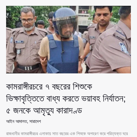
এক
কিশোর
নি’\হত,
সহপাঠী
গ্রে’\প্তা’\র
কামরাঙ্গীরচরে ৭ বছরের শিশুকে
ভিক্ষাবৃত্তিতে বাধ্য করতে ভয়াবহ নির্যাতন;
৫ জনকে আমৃত্যু কারাদণ্ড
আইন আদালত
,
সারাদেশ
রাজধানীর কামরাঙ্গীরচর এলাকায় সাত বছরের এক শিশুকে অপহরণ করে পরিত্যক্ত ঘরে