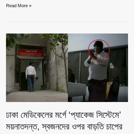
ভৈরবে
Read More »
বকেয়া
প্রাইভেটের
টাকা
চাইতেই
শিক্ষিকাকে
দা
দিয়ে
কু’\পিয়ে
গুরুতর
আ’\হত
ঢাকা মেডিকেলের মর্গে ‘প্যাকেজ সিস্টেমে’
ময়নাতদন্ত, স্বজনদের ওপর বাড়তি চাপের