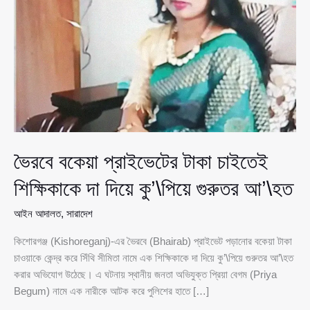
ভৈরবে বকেয়া প্রাইভেটের টাকা চাইতেই
শিক্ষিকাকে দা দিয়ে কু’\পিয়ে গুরুতর আ’\হত
আইন আদালত
,
সারাদেশ
কিশোরগঞ্জ (Kishoreganj)-এর ভৈরবে (Bhairab) প্রাইভেট পড়ানোর বকেয়া টাকা
চাওয়াকে কেন্দ্র করে সিঁথি সীমিতা নামে এক শিক্ষিকাকে দা দিয়ে কু’\পিয়ে গুরুতর আ’\হত
করার অভিযোগ উঠেছে। এ ঘটনায় স্থানীয় জনতা অভিযুক্ত প্রিয়া বেগম (Priya
Begum) নামে এক নারীকে আটক করে পুলিশের হাতে […]