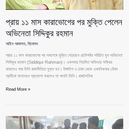
আটক
প্রায় ১১ মাস কারাভোগের পর মুক্তি পেলেন
অভিনেতা সিদ্দিকুর রহমান
আইন আদালত
,
বিনোদন
প্রায় ১১ মাস কারাভোগের পর অবশেষে মুক্তি পেয়েছেন ছোটপর্দার পরিচিত মুখ অভিনেতা
সিদ্দিকুর রহমান (Siddiqur Rahman)। একসময় নিয়মিত অভিনয়ে সক্রিয়
থাকলেও পরে তিনি রাজনীতিতে যুক্ত হন। টাঙ্গাইল ও ঢাকা থেকে একাধিকবার নৌকা
প্রতীকে মনোনয়ন প্রত্যাশা করলেও তা পাননি তিনি। রাজনৈতিক
প্রায়
Read More »
১১
মাস
কারাভোগের
পর
মুক্তি