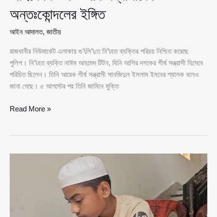
অন্তঃকোন্দলের ইঙ্গিত
আইন আদালত
,
জাতীয়
রাজধানীর নিউমার্কেট এলাকায় গু’\লি’\তে নি’\হত ব্যক্তির পরিচয় নিশ্চিত করেছে
পুলিশ। নি’\হত ব্যক্তি নাঈম আহমেদ টিটন, যিনি আশির দশকের শীর্ষ সন্ত্রাসী হিসেবে
পরিচিত ছিলেন। তিনি আরেক শীর্ষ সন্ত্রাসী সানজিদুল ইসলাম ইমনের শ্যালক বলেও
জানা গেছে। ৫ আগস্টের পর তিনি জামিনে মুক্তি
নিউমার্কেটে
Read More »
গু’\লি’\তে
নি’\হত
নাঈম
আহমেদ
টিটন
—
শীর্ষ
সন্ত্রাসীদের
অন্তঃকোন্দলের