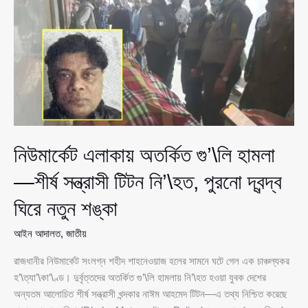
পেলেন
অভিনেতা
সিদ্দিকুর
রহমান
নিউমার্কেট এলাকায় অতর্কিত গু’\লি হামলা
—শীর্ষ সন্ত্রাসী টিটন নি’\হত, পুরনো দ্বন্দ্ব
ঘিরে নতুন শঙ্কা
আইন আদালত
,
জাতীয়
রাজধানীর নিউমার্কেট সংলগ্ন শহীদ শাহনেওয়াজ হলের সামনে ঘটে গেল এক চাঞ্চল্যকর
হ’\ত্যা’\কা’\ণ্ড। দুর্বৃত্তদের অতর্কিত গু’\লি হামলায় নি’\হত হওয়া যুবক দেশের
অন্যতম আলোচিত শীর্ষ সন্ত্রাসী খন্দকার নাঈম আহমেদ টিটন—এ তথ্য নিশ্চিত করেছে