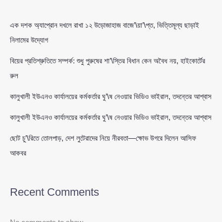
এক দশক অ্যাপ্রোন দখলে রাখা ১২ উড়োজাহাজ বাজে’\য়া’\প্ত, ভিত্তিমূল্য ছাড়াই
নিলামের উদ্যোগ
বিয়ের প্রতিশ্রুতিতে সম্পর্ক: শুধু পুরুষের শা’\স্তির বিধান কেন অবৈধ নয়, হাইকোর্টের
রুল
কালুখালী ইউএনও কার্যালয়ের কর্মকর্তার ঘু’\ষ নেওয়ার ভিডিও ভাইরাল, তদন্তের আশ্বাস
কালুখালী ইউএনও কার্যালয়ের কর্মকর্তার ঘু’\ষ নেওয়ার ভিডিও ভাইরাল, তদন্তের আশ্বাস
ছোট চু’\রিতে তোলপাড়, দেশ লুটেরাদের নিয়ে নীরবতা—ক্ষোভ উগরে দিলেন আসিফ
আকবর
Recent Comments