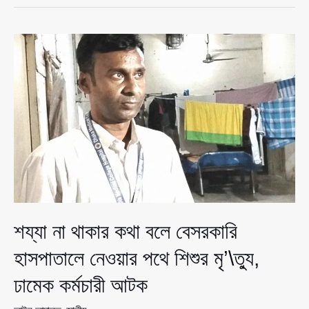
থেকে
রাজধানীর
হোটেলে
সাক্ষাৎ,
সৌদি
ফেরত
প্রবাসী
আল
আমিনের
রহস্যঘেরা
মৃ’\ত্যু
শয্যা না থাকার কথা বলে বেসরকারি
হাসপাতালে নেওয়ার পথে শিশুর মৃ’\ত্যু,
ঢামেক কর্মচারী আটক