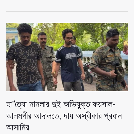
মঞ্চ
ঘিরে
নতুন
বিতর্ক:
ভাইয়ের
হ’ত্যা
নিয়ে
মুখ
খুলতে
যাচ্ছেন
ওমর
হাদি
হা’\ত্যা মামলার দুই অভিযুক্ত ফয়সাল-
আলমগীর আদালতে, দায় অস্বীকার প্রধান
আসামির