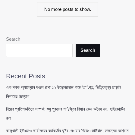
থেকে
No more posts to show.
ভয়াবহ
বিস্ফোরণ
ও
অগ্নিকাণ্ড,
দগ্ধ
Search
অন্তত
Search
৯
Recent Posts
এক দশক অ্যাপ্রোন দখলে রাখা ১২ উড়োজাহাজ বাজে’\য়া’\প্ত, ভিত্তিমূল্য ছাড়াই
নিলামের উদ্যোগ
বিয়ের প্রতিশ্রুতিতে সম্পর্ক: শুধু পুরুষের শা’\স্তির বিধান কেন অবৈধ নয়, হাইকোর্টের
রুল
কালুখালী ইউএনও কার্যালয়ের কর্মকর্তার ঘু’\ষ নেওয়ার ভিডিও ভাইরাল, তদন্তের আশ্বাস